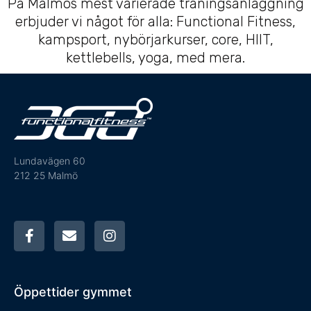
På Malmös mest varierade träningsanläggning
erbjuder vi något för alla: Functional Fitness,
kampsport, nybörjarkurser, core, HIIT,
kettlebells, yoga, med mera.
Lundavägen 60
212 25 Malmö
Öppettider gymmet