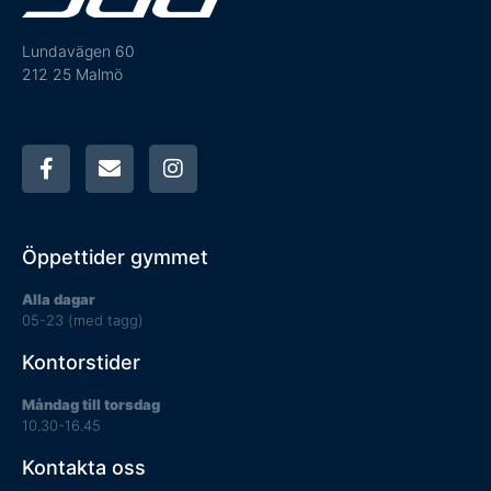
Lundavägen 60
212 25 Malmö
Öppettider gymmet
Alla dagar
05-23 (med tagg)
Kontorstider
Måndag till torsdag
10.30-16.45
Kontakta oss