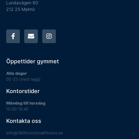
Lundavägen 60
212 25 Malmö
Öppettider gymmet
Alla dagar
05-23 (med tagg)
Kontorstider
Måndag till torsdag
10.30-16.45
Kontakta oss
info@360functionalfitness.se