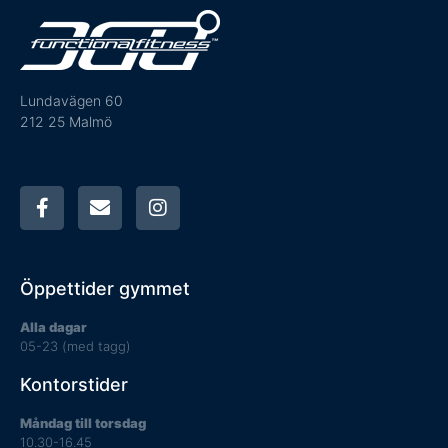
Lundavägen 60
212 25 Malmö
Öppettider gymmet
Alla dagar
05-23 (med tagg)
Kontorstider
Måndag till torsdag
10.30-16.45