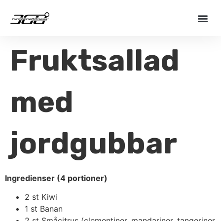
Fruktsallad
med
jordgubbar
Ingredienser (4 portioner)
2 st Kiwi
1 st Banan
2 st Småcitrus (clementiner, mandariner, tangeriner