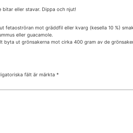
itar eller stavar. Dippa och njut!
 ut fetaoströran mot gräddfil eller kvarg (kesella 10 %) sm
 hummus eller guacamole.
t byta ut grönsakerna mot cirka 400 gram av de grönsaker d
igatoriska fält är märkta
*