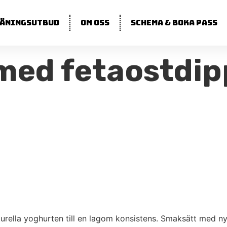
äningsutbud
Om oss
Schema & boka pass
med fetaostdip
rella yoghurten till en lagom konsistens. Smaksätt med ny