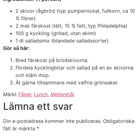
2 skivor rågbröd (typ pumpernickel, fullkorn, ca 10
% fibrer)
2 msk färskost (lätt, 15 % fett, typ Philadelphia)
100 g kyckling (grillad, utan skinn)
1 dl salladsmix (blandade salladssorter)
Gör så här:
Bred färskost på brödskivorna.
Fördela kycklingbitar och sallad på en av skivorna
och kläm ihop.
Ät gärna tillsammans med valfria grönsaker.
Märkt
Fågel
,
Lunch
,
Mellanmål
Lämna ett svar
Din e-postadress kommer inte publiceras.
Obligatoriska
fält är märkta
*