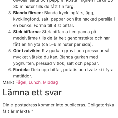
olivolja, salta och peppra. Rosta i ugnen i cirka 25-
30 minuter tills de fått fin färg.
Blanda färsen:
Blanda kycklingfärs, ägg,
kycklingfond, salt, peppar och lite hackad persilja i
en bunke. Forma till 8 st biffar.
Stek biffarna:
Stek biffarna i en panna på
medelvärme tills de är helt genomstekta och har
fått en fin yta (ca 5-6 minuter per sida).
Gör tzatzikin:
Riv gurkan grovt och pressa ur så
mycket vätska du kan. Blanda gurkan med
yoghurten, pressad vitlök, salt och peppar.
Fördela:
Dela upp biffar, potatis och tzatziki i fyra
matlådor.
Märkt
Fågel
,
Lunch
,
Middag
Lämna ett svar
Din e-postadress kommer inte publiceras.
Obligatoriska
fält är märkta
*