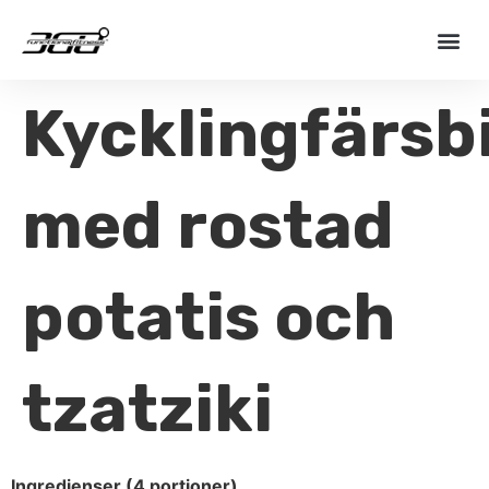
Kycklingfärsbi
med rostad
potatis och
tzatziki
Ingredienser (4 portioner)