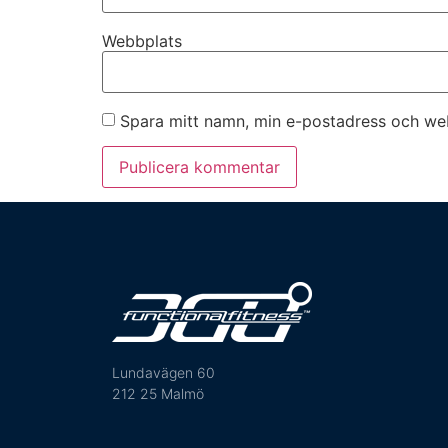
Webbplats
Spara mitt namn, min e-postadress och web
Lundavägen 60
212 25 Malmö