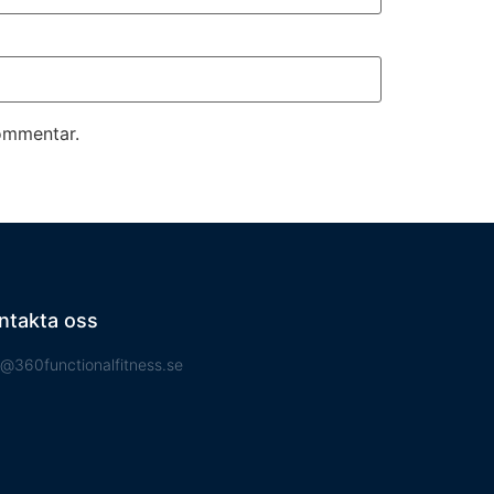
kommentar.
ntakta oss
o@360functionalfitness.se