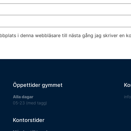
bplats i denna webbläsare till nästa gång jag skriver en 
Öppettider gymmet
Ko
Alla dagar
inf
05-23 (med tagg)
Kontorstider