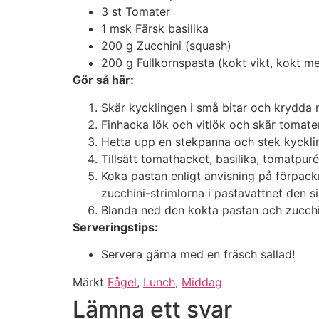
3 st Tomater
1 msk Färsk basilika
200 g Zucchini (squash)
200 g Fullkornspasta (kokt vikt, kokt me
Gör så här:
Skär kycklingen i små bitar och krydda 
Finhacka lök och vitlök och skär tomatern
Hetta upp en stekpanna och stek kyckling
Tillsätt tomathacket, basilika, tomatpur
Koka pastan enligt anvisning på förpack
zucchini-strimlorna i pastavattnet den s
Blanda ned den kokta pastan och zucchini
Serveringstips:
Servera gärna med en fräsch sallad!
Märkt
Fågel
,
Lunch
,
Middag
Lämna ett svar