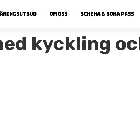
äningsutbud
Om oss
Schema & boka pass
med kyckling o