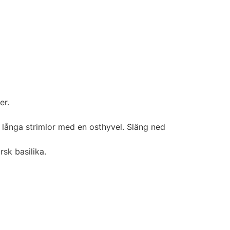
er.
 långa strimlor med en osthyvel. Släng ned
sk basilika.