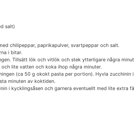
d salt)
med chilipeppar, paprikapulver, svartpeppar och salt.
a i bitar.
en. Tillsätt lök och vitlök och stek ytterligare några minut
é och lite vatten och koka ihop några minuter.
ningen (ca 50 g okokt pasta per portion). Hyvla zucchinin i
ista minuten av koktiden.
n i kycklingsåsen och garnera eventuellt med lite extra fär