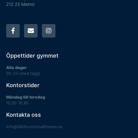
212 25 Malmö
Öppettider gymmet
Alla dagar
05-23 (med tagg)
Kontorstider
Måndag till torsdag
10.30-16.45
Kontakta oss
info@360functionalfitness.se