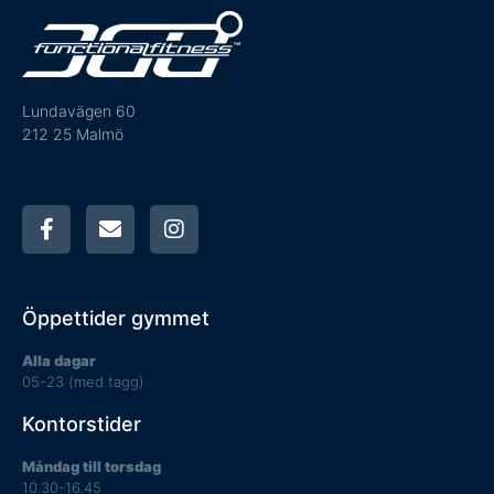
Lundavägen 60
212 25 Malmö
Öppettider gymmet
Alla dagar
05-23 (med tagg)
Kontorstider
Måndag till torsdag
10.30-16.45