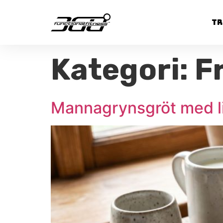
Tr
Kategori:
F
Mannagrynsgröt med lin