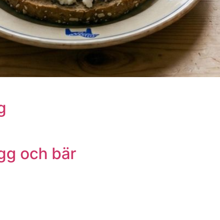
g
gg och bär