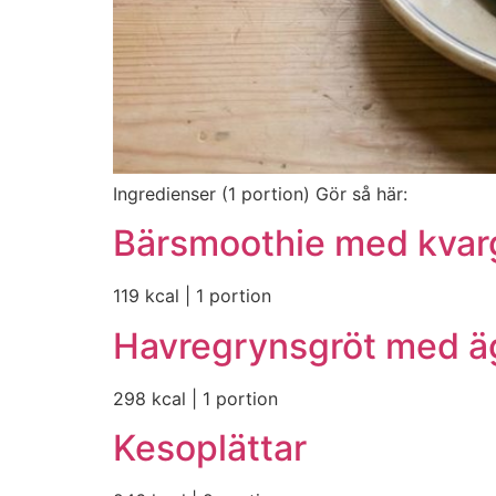
Ingredienser (1 portion) Gör så här:
Bärsmoothie med kvar
119 kcal | 1 portion
Havregrynsgröt med ä
298 kcal | 1 portion
Kesoplättar