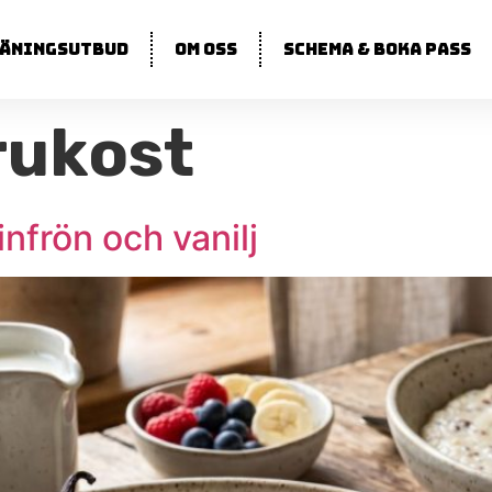
äningsutbud
Om oss
Schema & boka pass
rukost
frön och vanilj