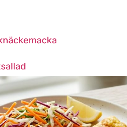
h knäckemacka
sallad