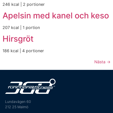
246 kcal | 2 portioner
Apelsin med kanel och keso
207 kcal | 1 portion
Hirsgröt
186 kcal | 4 portioner
Nästa
→
Lundavägen 60
212 25 Malmö