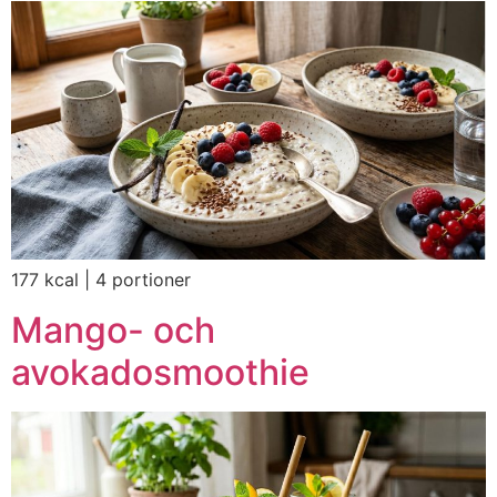
177 kcal | 4 portioner
Mango- och
avokadosmoothie